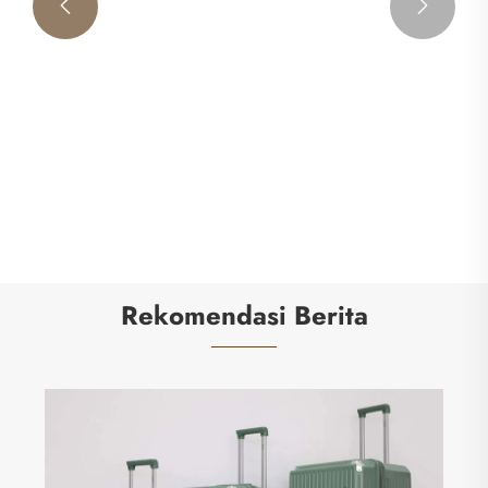


Bagasi ABS yang ramping
Lihat Lebih Banyak >>
Rekomendasi Berita